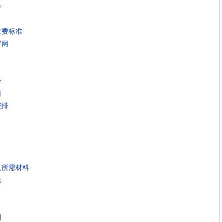
件
收费标准
官网
排
口
安排
及所需材料
总
期