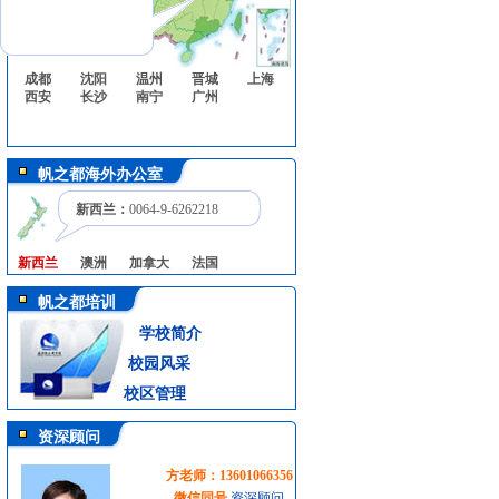
成都
沈阳
温州
晋城
上海
西安
长沙
南宁
广州
帆之都海外办公室
新西兰：
0064-9-6262218
新西兰
澳洲
加拿大
法国
帆之都培训
学校简介
校园风采
校区管理
资深顾问
方老师：13601066356
微信同号
资深顾问