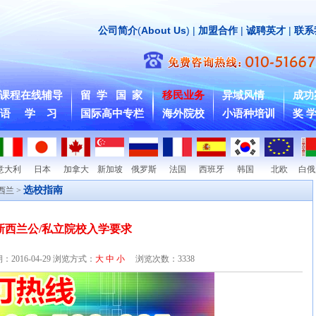
公司简介
(
About Us
) |
加盟合作
|
诚聘英才
|
联系
课程在线辅导
留 学 国 家
移民业务
异域风情
成功
 语 学 习
国际高中专栏
海外院校
小语种培训
奖 学
意大利
日本
加拿大
新加坡
俄罗斯
法国
西班牙
韩国
北欧
白俄
选校指南
西兰
>
新西兰公/私立院校入学要求
期：
2016-04-29
浏览方式：
大
中
小
浏览次数：
3338