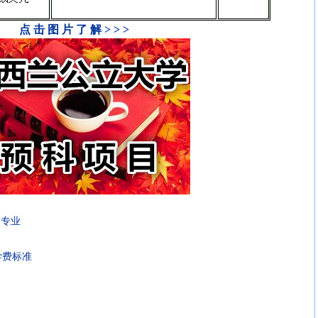
点 击 图 片 了 解 > > >
门专业
学费标准