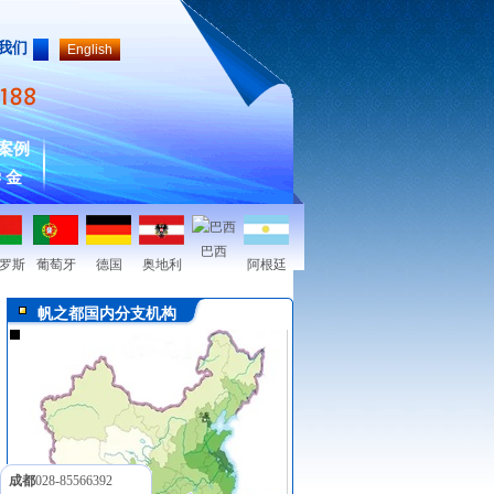
我们
English
案例
 金
巴西
罗斯
葡萄牙
德国
奥地利
阿根廷
帆之都国内分支机构
成都
028-85566392