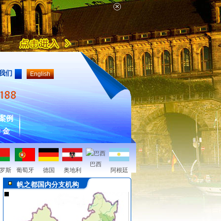
我们
English
案例
 金
巴西
罗斯
葡萄牙
德国
奥地利
阿根廷
帆之都国内分支机构