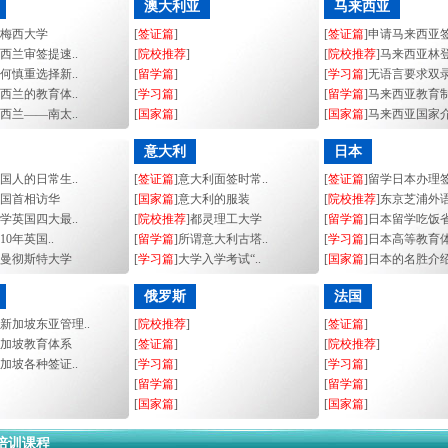
澳大利亚
马来西亚
]梅西大学
[
签证篇
]
[
签证篇
]申请马来西亚签
新西兰审签提速..
[
院校推荐
]
[
院校推荐
]马来西亚林登
如何慎重选择新..
[
留学篇
]
[
学习篇
]无语言要求双录
新西兰的教育体..
[
学习篇
]
[
留学篇
]马来西亚教育制
新西兰——南太..
[
国家篇
]
[
国家篇
]马来西亚国家介
意大利
日本
英国人的日常生..
[
签证篇
]意大利面签时常..
[
签证篇
]留学日本办理签
英国首相访华
[
国家篇
]意大利的服装
[
院校推荐
]东京芝浦外语
留学英国四大最..
[
院校推荐
]都灵理工大学
[
留学篇
]日本留学吃饭省
010年英国..
[
留学篇
]所谓意大利古塔..
[
学习篇
]日本高等教育体
]曼彻斯特大学
[
学习篇
]大学入学考试“..
[
国家篇
]日本的名胜介
俄罗斯
法国
]新加坡东亚管理..
[
院校推荐
]
[
签证篇
]
新加坡教育体系
[
签证篇
]
[
院校推荐
]
新加坡各种签证..
[
学习篇
]
[
学习篇
]
[
留学篇
]
[
留学篇
]
[
国家篇
]
[
国家篇
]
培训课程