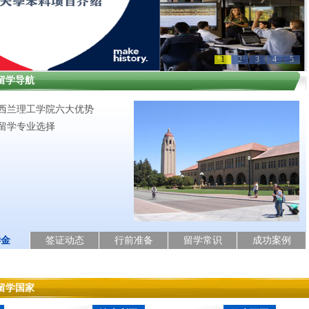
1
2
3
4
5
留学导航
西兰理工学院六大优势
留学专业选择
学金
签证动态
行前准备
留学常识
成功案例
留学国家