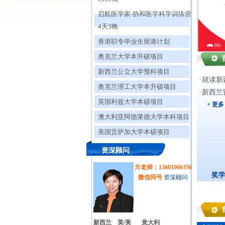
启航医学家-协和医学科学训练营
4天3晚
香港职专毕业生留港计划
奥克兰大学本升硕项目
新西兰公立大学预科项目
·
就读新
奥克兰理工大学本升硕项目
·
新西兰
英国利兹大学本硕项目
+
更多
澳大利亚阿德莱德大学本科项目
美国贡萨加大学本硕项目
资深顾问
方老师：13601066356
奖
微信同号
资深顾问
新西兰
英/美
意大利