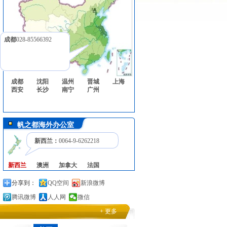
成都
028-85566392
成都
沈阳
温州
晋城
上海
西安
长沙
南宁
广州
帆之都海外办公室
新西兰：
0064-9-6262218
新西兰
澳洲
加拿大
法国
分享到：
QQ空间
新浪微博
腾讯微博
人人网
微信
+ 更多