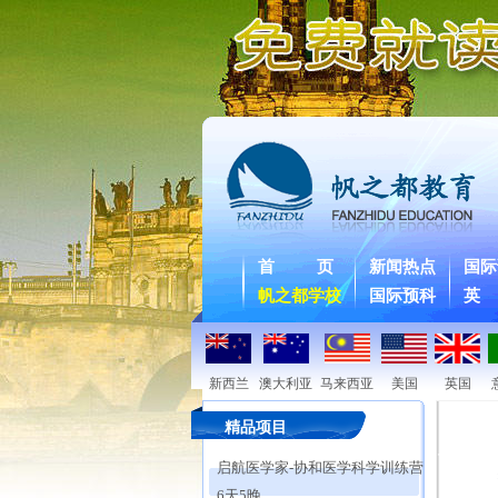
首 页
新闻热点
国际
帆之都学校
国际预科
英
新西兰
澳大利亚
马来西亚
美国
英国
精品项目
启航医学家-协和医学科学训练营
6天5晚