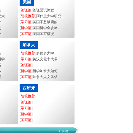
美国
..
[
签证篇
]签证面试流程
大..
[
院校推荐
]阿什兰大学研究..
..
[
学习篇
]美国不愁饭碗的..
..
[
留学篇
]美国留学全攻略
..
[
国家篇
]美国国家概况
加拿大
..
[
院校推荐
]多伦多大学
学..
[
学习篇
]英汉文化十大常..
..
[
签证篇
]
..
[
留学篇
]留学加拿大如何..
绍
[
国家篇
]加拿大人文风俗..
西班牙
[
院校推荐
]
[
签证篇
]
[
学习篇
]
[
留学篇
]
[
国家篇
]
+ 更多