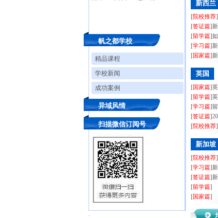
新西兰
[
院校推荐
[
签证篇
]
[
留学篇
]
帆之都学校
[
学习篇
]
[
国家篇
]
精品课程
学校新闻
英国
[
国家篇
]
成功案例
[
留学篇
]
异域风情
[
学习篇
]
[
签证篇
]2
扫描微信订阅号
[
院校推荐
新加坡
[
院校推荐
[
学习篇
]
[
签证篇
]
[
留学篇
]
[
国家篇
]
.