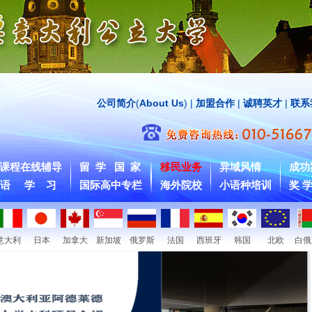
公司简介
(
About Us
) |
加盟合作
|
诚聘英才
|
联系
课程在线辅导
留 学 国 家
移民业务
异域风情
成功
 语 学 习
国际高中专栏
海外院校
小语种培训
奖 学
意大利
日本
加拿大
新加坡
俄罗斯
法国
西班牙
韩国
北欧
白俄