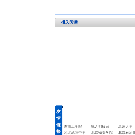
相关阅读
友
情
链
湖南工学院
帆之都移民
温州大学
接
河北武邑中学
北京物资学院
北京石油