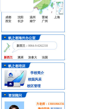
成都
沈阳
温州
晋城
上海
西安
长沙
南宁
广州
帆之都海外办公室
新西兰：
0064-9-6262218
新西兰
澳洲
加拿大
法国
帆之都培训
学校简介
校园风采
校区管理
资深顾问
方老师：13601066356
微信同号
资深顾问