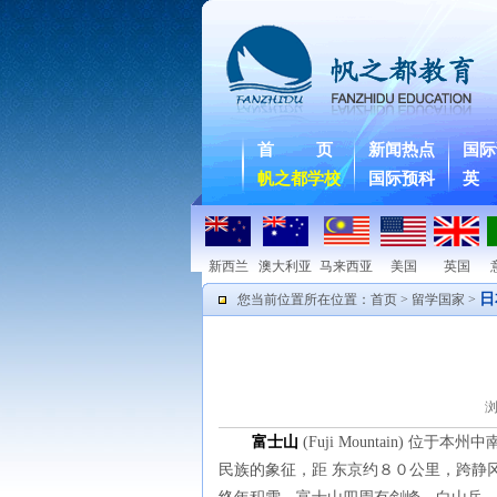
首 页
新闻热点
国际
帆之都学校
国际预科
英
新西兰
澳大利亚
马来西亚
美国
英国
日
您当前位置所在位置：
首页
>
留学国家
>
富士山
(Fuji Mountain)
位于本州中
民族的象征，距
东
京
约
８０公里，跨静