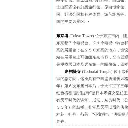
终
年
积
雪。富士山四周有
剑
峰、白山岳
士山区
还设
有幻想旅行
馆
、昆虫博物
馆
园、野猴公园和各
种
体育、游
艺场
所等
园的主要
风
景区
>>
东
京塔
(Tokyo Tower)
位于
东
京市内，建
东
京都７个
电视
台、２１个
电视
中
转
台
高的展望台；在２５０米高的地方，也
站在展望台上可俯瞰
东
京市容，全市景
是
规
模居日本及
远东
第一的蜡像
馆
，四
唐招提寺
(Toshodai Temple)
位于奈
宗的
总
寺院，
这
座具有中国盛唐建筑
风
年）第６次
东
渡日本后，于天平宝字三
红
色横
额
“唐招提寺”是日本孝
谦
女皇仿王
有天平
时
代的
讲
堂、戒
坛
，奈良
时
代（
３３年）的鼓楼、礼堂及天平以后的佛
桂花、牡丹、芍
药
、“
孙
文
莲
”、“唐招提
异卉。