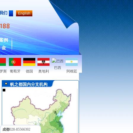
我们
English
案例
 金
巴西
罗斯
葡萄牙
德国
奥地利
阿根廷
帆之都国内分支机构
成都
028-85566392