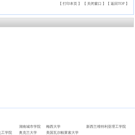
【
打印本页
】 【
关闭窗口
】【
返回TOP
】
湖南城市学院
梅西大学
新西兰维特利亚理工学院
化工学院
奥克兰大学
美国瓦尔帕莱索大学