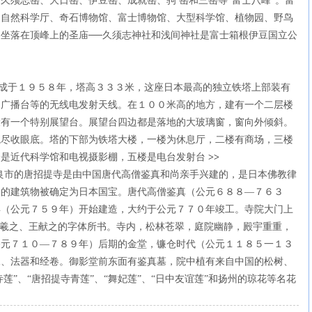
、久
须
志岳、大日岳、伊豆岳、成就岳、
驹
岳和三岳等“富士八峰”。富
、自然科学
厅
、奇石博物
馆
、富士博物
馆
、大型科学
馆
、植物园、野
鸟
。坐落在
顶
峰上的圣
庙
──久
须
志神社和浅
间
神社是富士箱根伊豆国立公
成于１９５８年，塔高３３３米，
这
座日本最高的独立
铁
塔上部装有
和广播台等的无
线电发
射天
线
。在１００米高的地方，建有一个二
层
楼
设
有一个特
别
展望台。展望台四
边
都是落地的大玻璃窗，窗向外
倾
斜。
观
尽收眼底。塔的下部
为铁
塔大楼，一楼
为
休息
厅
，二楼有商
场
，三楼
楼是近代科学
馆
和
电视摄
影棚，五楼是
电
台
发
射台
>>
良市的唐招提寺是由中国唐代高僧
鉴
真和尚
亲
手
兴
建的，是日本佛教律
格的建筑物被确定
为
日本国宝。唐代高僧
鉴
真（公元６８８—７６３
年（公元７５９年）
开
始建造，大
约
于公元７７０年竣工。寺院大
门
上
羲之、王献之的字体所
书
。寺内，松林
苍
翠，庭院幽静，殿宇重重，
公元７１０—７８９年）后期的金堂，
镰仓时
代（公元１１８５一１３
像、法器和
经
卷。御影堂前
东
面有
鉴
真墓，院中植有来自中国的松
树
、
寺
莲
”、“唐招提寺青
莲
”、“舞妃
莲
”、“日中友
谊莲
”和
扬
州的
琼
花等名花