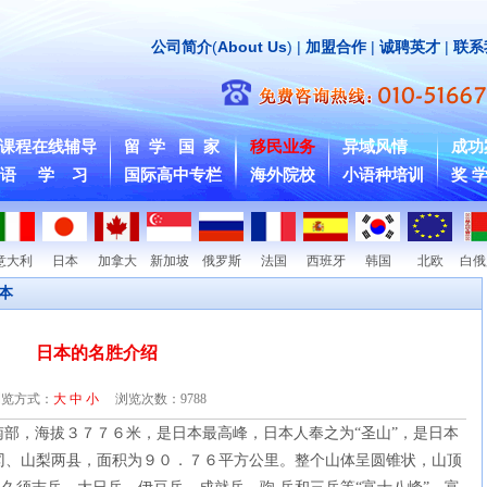
公司简介
(
About Us
) |
加盟合作
|
诚聘英才
|
联系
课程在线辅导
留 学 国 家
移民业务
异域风情
成功
 语 学 习
国际高中专栏
海外院校
小语种培训
奖 学
意大利
日本
加拿大
新加坡
俄罗斯
法国
西班牙
韩国
北欧
白俄
本
日本的名胜介绍
浏览方式：
大
中
小
浏览次数：
9788
南部，海拔３７７
６米，是日本最高峰，日本人奉之
为
“圣山”，是日本
冈
、山梨两
县
，面
积为
９０．７６平方公里。整个山体呈
圆锥
状，山
顶