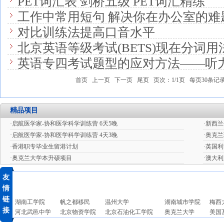
PET词汇表 剑桥五级 PET词汇精练
工作中常用短句 解决你在办公室的难
对比训练法提高口音水平
北京英语等级考试(BETS)现在分词用
英语专四考试题型的应对方法——听
首页
上一页
下一页
尾页
页次：
1
/
1
页 每页30条记
精品项目
·
启航医学家-协和医学科学训练营 6天5晚
·
新西兰
·
启航医学家-协和医学科学训练营 4天3晚
·
奥克兰
·
香港职专毕业生留港计划
·
英国利
·
奥克兰大学本升硕项目
·
澳大利
友
情
链
湖南工学院
帆之都移民
温州大学
湖南城市学院
梅西
接
河北武邑中学
北京物资学院
北京石油化工学院
奥克兰大学
美国